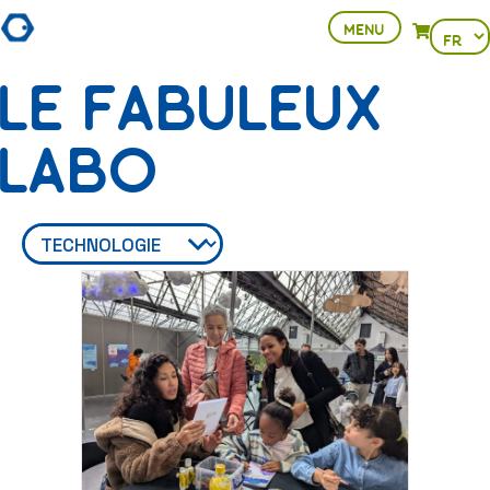
MENU
Choisir
View your 
une
LE FABULEUX
langue
LABO
Technologie
Select content