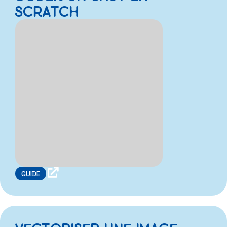
SCRATCH

GUIDE