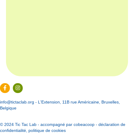
Page Facebook du Tic Tac Lab
Page Instagram du Tic Tac Lab
info@tictaclab.org
- L'Extension, 11B rue Américaine, Bruxelles,
Belgique
© 2024 Tic Tac Lab - accompagné par
cobeacoop
-
déclaration de
confidentialité
,
politique de cookies