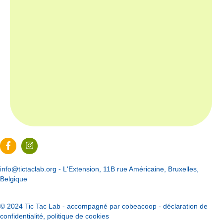
Page Facebook du Tic Tac Lab
Page Instagram du Tic Tac Lab
info@tictaclab.org
- L'Extension, 11B rue Américaine, Bruxelles,
Belgique
© 2024 Tic Tac Lab - accompagné par
cobeacoop
-
déclaration de
confidentialité
,
politique de cookies