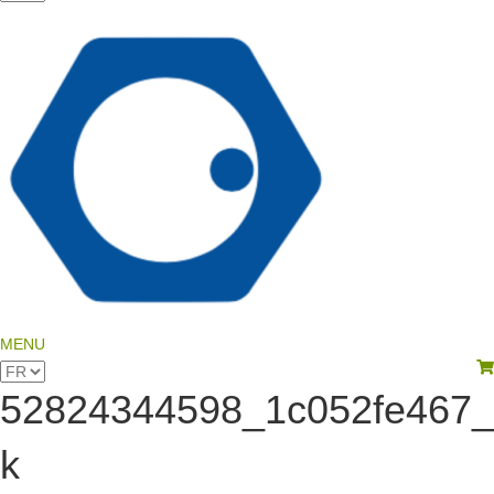
une
langue
MENU
View your shopping cart
Choisir
une
52824344598_1c052fe467_
langue
k