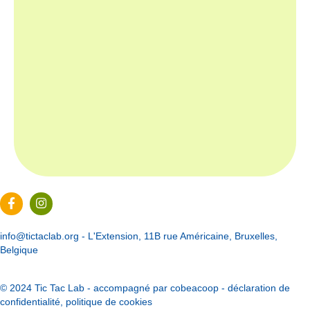
Page Facebook du Tic Tac Lab
Page Instagram du Tic Tac Lab
info@tictaclab.org
- L'Extension, 11B rue Américaine, Bruxelles,
Belgique
© 2024 Tic Tac Lab - accompagné par
cobeacoop
-
déclaration de
confidentialité
,
politique de cookies